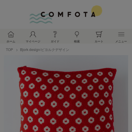
ホーム
マイページ
ガイド
検索
カート
メニュー
TOP
Bjork design/ビヨルクデザイン