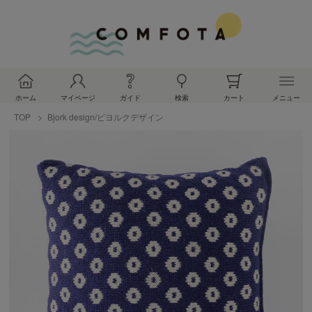
ホーム
マイページ
ガイド
検索
カート
メニュー
TOP
Bjork design/ビヨルクデザイン