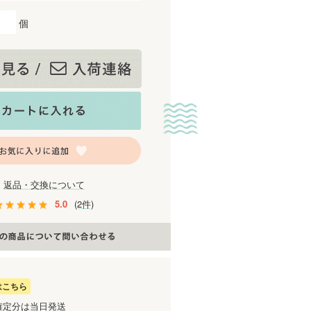
個
返品・交換について
5.0
(2件)
はこちら
確定分は当日発送