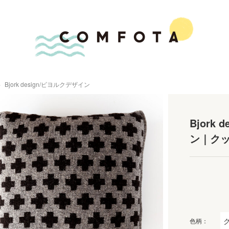
Bjork design/ビヨルクデザイン
Bjork
ン｜ク
色柄：